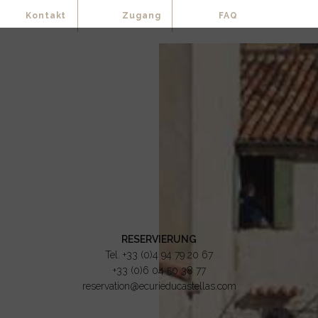
Kontakt
Zugang
FAQ
RESERVIERUNG
Tel.
+33 (0)4 94 79 20 67
+33 (0)6 04 50 38 77
reservation@ecurieducastellas.com