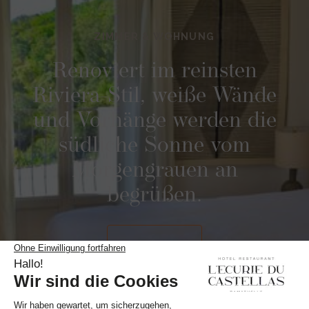
ZIMMER & WOHNUNG
Renoviert im reinsten
Riviera-Stil, weiße Wände
und Vorhänge werden die
südliche Sonne vom
Morgengrauen an
begrüßen.
ENTDECKEN